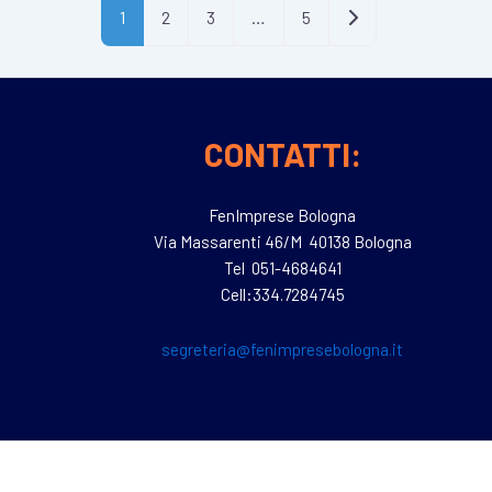
Articoli meno recen
1
2
3
…
5
CONTATTI:
FenImprese Bologna
Via Massarenti 46/M 40138 Bologna
Tel 051-4684641
Cell:334.7284745
segreteria@fenimpresebologna.it