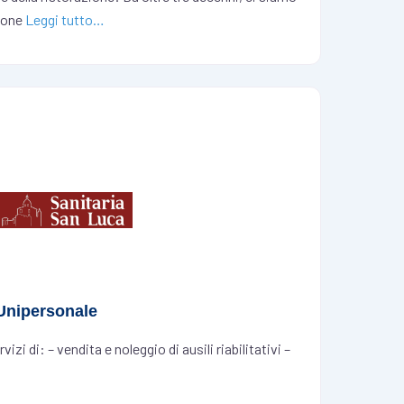
zione
Leggi tutto…
 Unipersonale
zi di: – vendita e noleggio di ausili riabilitativi –