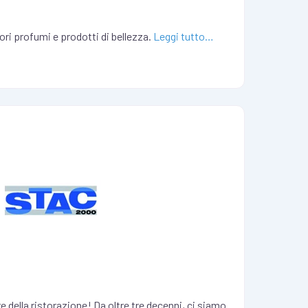
iori profumi e prodotti di bellezza.
Leggi tutto…
e della ristorazione! Da oltre tre decenni, ci siamo