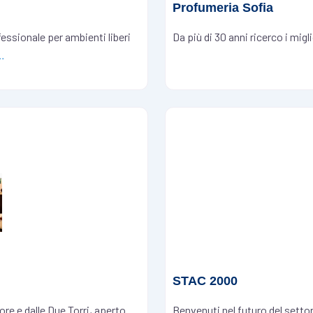
Profumeria Sofia
fessionale per ambienti liberi
Da più di 30 anni ricerco i migl
…
STAC 2000
re e dalle Due Torri, aperto
Benvenuti nel futuro del settor