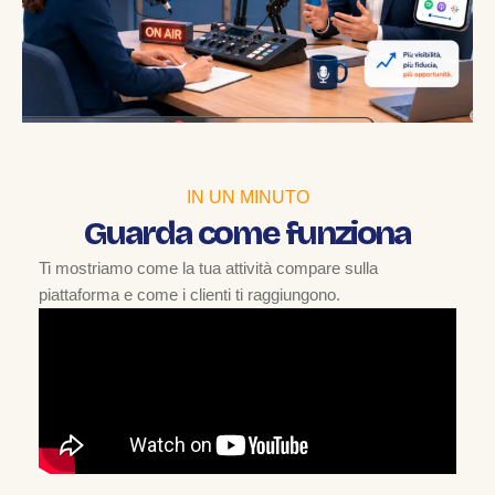
IN UN MINUTO
Guarda come funziona
Ti mostriamo come la tua attività compare sulla
piattaforma e come i clienti ti raggiungono.