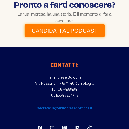
Pronto a farti conoscere?
La tua impresa ha una storia. È il momento di farla
ascoltare.
CANDIDATI AL PODCAST
CONTATTI:
FenImprese Bologna
Via Massarenti 46/M 40138 Bologna
Tel 051-4684641
Cell:334.7284745
segreteria@fenimpresebologna.it