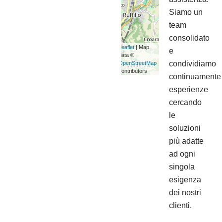
Siamo un
team
consolidato
Leaflet
| Map
e
data ©
condividiamo
OpenStreetMap
contributors
continuamente
esperienze
cercando
le
soluzioni
più adatte
ad ogni
singola
esigenza
dei nostri
clienti.