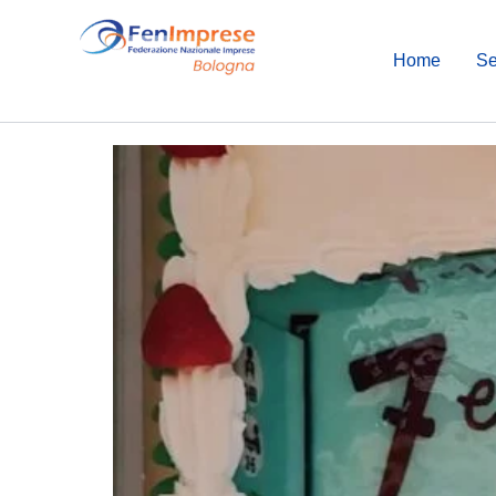
Vai
al
Home
Se
contenuto