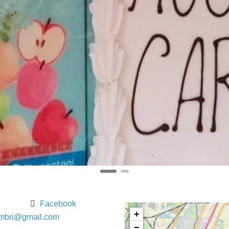
Facebook
+
mbri
@
gmail.com
−