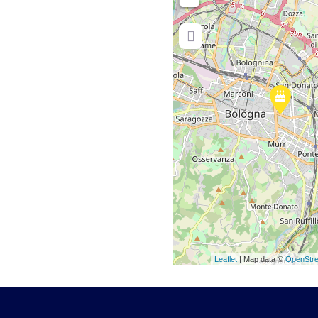
Leaflet
| Map data ©
OpenStr