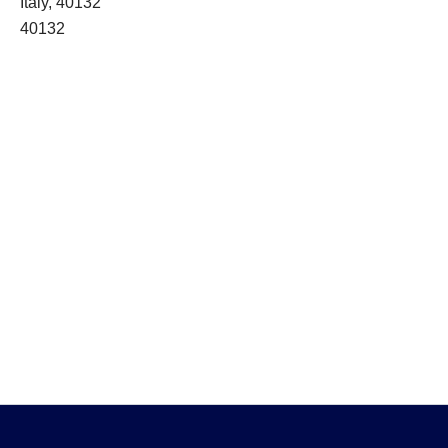
Italy, 40132
40132