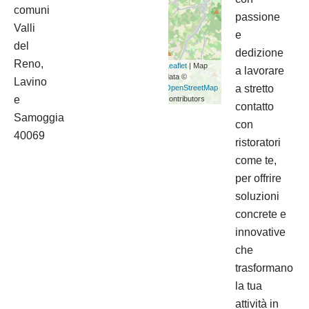
comuni
passione
Valli
e
del
dedizione
Reno,
Leaflet
| Map
a lavorare
data ©
Lavino
a stretto
OpenStreetMap
e
contributors
contatto
Samoggia
con
40069
ristoratori
come te,
per offrire
soluzioni
concrete e
innovative
che
trasformano
la tua
attività in