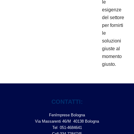
le
esigenze
del settore
per fornirti
le
soluzioni
giuste al
momento
giusto.
CONTATTI:
FenImprese Bologna
Via Massarenti 46/M 40138 Bologna
Tel 051-4684641
Cell:334.7284745