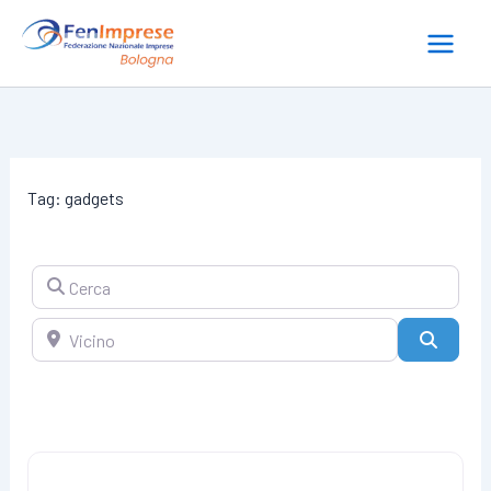
Vai
al
contenuto
Tag: gadgets
Cerca
Vicino
Cerca