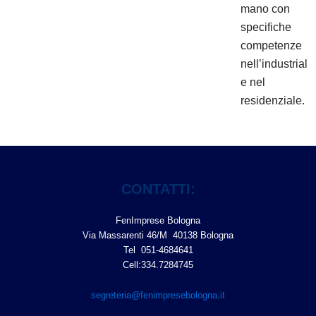
mano con
specifiche
competenze
nell’industrial
e nel
residenziale.
CONTATTI:
FenImprese Bologna
Via Massarenti 46/M 40138 Bologna
Tel 051-4684641
Cell:334.7284745
segreteria@fenimpresebologna.it