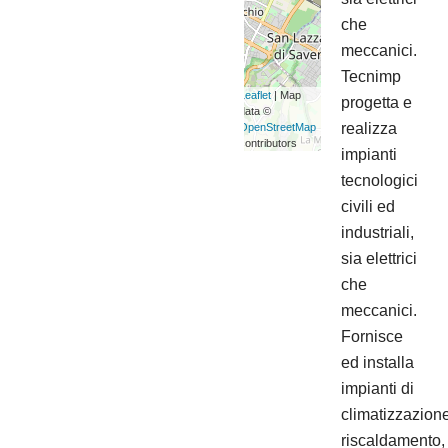
che
meccanici.
Tecnimp
Leaflet
| Map
progetta e
data ©
realizza
OpenStreetMap
contributors
impianti
tecnologici
civili ed
industriali,
sia elettrici
che
meccanici.
Fornisce
ed installa
impianti di
climatizzazione
riscaldamento,