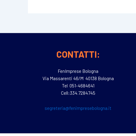
CONTATTI:
FenImprese Bologna
Via Massarenti 46/M 40138 Bologna
Tel 051-4684641
Cell:334.7284745
segreteria@fenimpresebologna.it